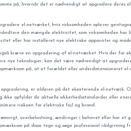
mme på, hvornår det er nødvendigt at opgradere deres el-n
gradere el-netværket, hvis virksomheden oplever gentagne 
 håndtere den mængde elektricitet, som virksomheden har b
itet eller har installeret nye elektriske apparater og maski
så kræve en opgradering af el-netværket. Hvis der for ekse
allere nye teknologier, kan det være nødvendigt at opgrad
opmærksom på, at et forældet eller underdimensioneret el-
opgradering, er alderen på det eksisterende el-netværk. Ove
 ikke opfylder de aktuelle sikkerhedsstandarder eller ener
nimere risikoen for elektriske fejl og brand.
rømsvigt, overbelastning, ændringer i behovet eller har e
pmærksom på disse tegn og søge professionel rådgivning fr