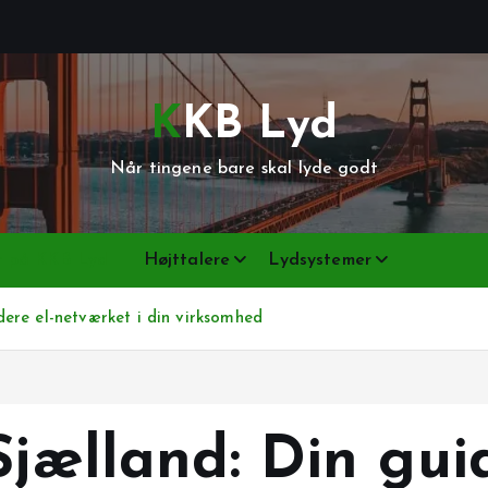
KKB Lyd
Når tingene bare skal lyde godt
er på KKB Lyd
Højttalere
Lydsystemer
adere el-netværket i din virksomhed
Sjælland: Din guid