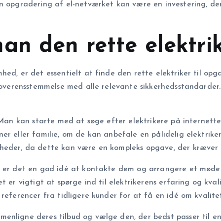
n opgradering af el-netværket kan være en investering, der s
an den rette elektrik
ed, er det essentielt at finde den rette elektriker til opga
i overensstemmelse med alle relevante sikkerhedsstandarder
. Man kan starte med at søge efter elektrikere på internett
r eller familie, om de kan anbefale en pålidelig elektriker.
heder, da dette kan være en kompleks opgave, der kræver s
re, er det en god idé at kontakte dem og arrangere et mø
t er vigtigt at spørge ind til elektrikerens erfaring og kv
 referencer fra tidligere kunder for at få en idé om kvalite
enligne deres tilbud og vælge den, der bedst passer til en