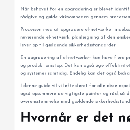
Når behovet for en opgradering er blevet identific
rådgive og guide virksomheden gennem processen, s
Processen med at opgradere el-netværket indebær
nuværende el-netværk, planlægning af den ønskede
lever op til gældende sikkerhedsstandarder.
En opgradering af el-netværket kan have flere po
og produktionsstop. Det kan også øge effektivitet
og systemer samtidig. Endelig kan det også bidr
I denne guide vil vi løfte sløret for alle disse as
også opsummere de vigtigste pointer og råd, så du
overensstemmelse med gældende sikkerhedsstand
Hvornår er det n