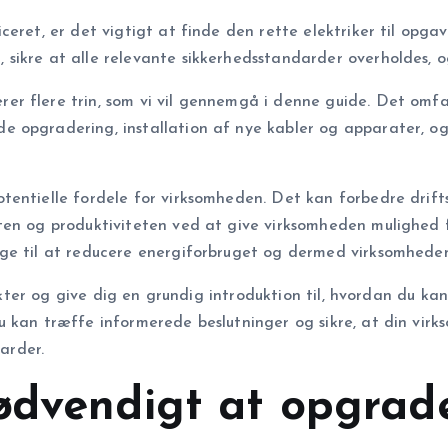
eret, er det vigtigt at finde den rette elektriker til opgave
ikre at alle relevante sikkerhedsstandarder overholdes, og
er flere trin, som vi vil gennemgå i denne guide. Det omf
 opgradering, installation af nye kabler og apparater, og 
tentielle fordele for virksomheden. Det kan forbedre drift
en og produktiviteten ved at give virksomheden mulighed fo
age til at reducere energiforbruget og dermed virksomhede
pekter og give dig en grundig introduktion til, hvordan du ka
 kan træffe informerede beslutninger og sikre, at din virkso
arder.
ødvendigt at opgrade