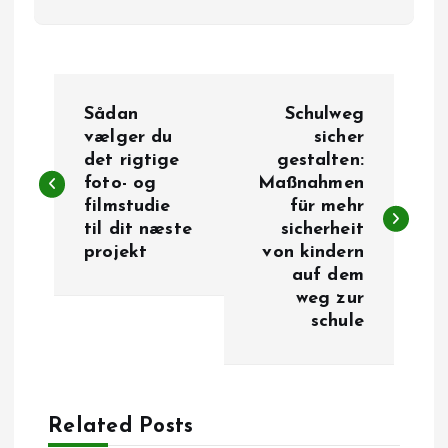
I
Sådan
Schulweg
n
vælger du
sicher
det rigtige
gestalten:
foto- og
Maßnahmen
d
filmstudie
für mehr
til dit næste
sicherheit
l
projekt
von kindern
auf dem
æ
weg zur
schule
g
s
Related Posts
n