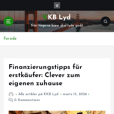
G
å
t
KKB Lyd
i
Når tingene bare skal lyde godt
l
i
n
Forside
d
h
o
l
Finanzierungstipps für
d
erstkäufer: Clever zum
eigenen zuhause
Alle artikler på KKB Lyd
marts 15, 2026
0 Kommentarer