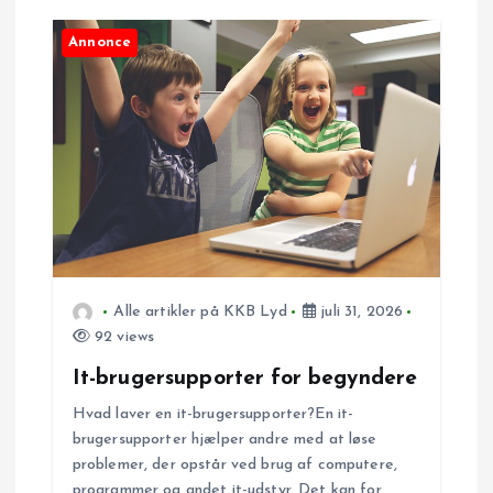
a
Annonce
v
i
g
a
t
Alle artikler på KKB Lyd
juli 31, 2026
92 views
i
It-brugersupporter for begyndere
o
Hvad laver en it-brugersupporter?En it-
brugersupporter hjælper andre med at løse
n
problemer, der opstår ved brug af computere,
programmer og andet it-udstyr. Det kan for