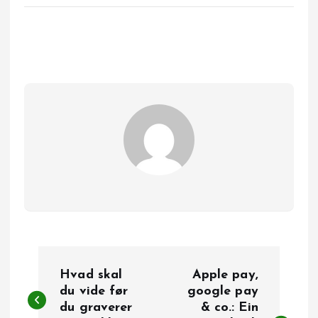
I
Hvad skal
Apple pay,
n
du vide før
google pay
du graverer
& co.: Ein