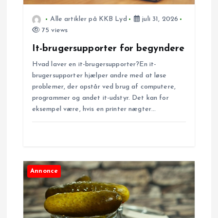
g
Alle artikler på KKB Lyd
juli 31, 2026
a
75 views
It-brugersupporter for begyndere
t
Hvad laver en it-brugersupporter?En it-
i
brugersupporter hjælper andre med at løse
problemer, der opstår ved brug af computere,
o
programmer og andet it-udstyr. Det kan for
eksempel være, hvis en printer nægter…
n
Annonce