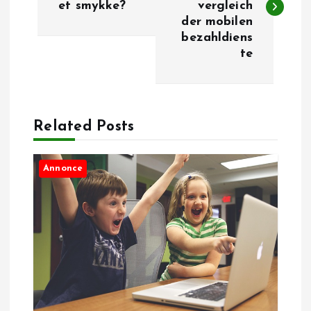
et smykke?
vergleich
d
der mobilen
bezahldiens
l
te
æ
g
Related Posts
s
Annonce
n
a
v
i