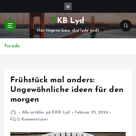
G
å
t
KKB Lyd
i
Når tingene bare skal lyde godt
l
i
n
Forside
d
h
o
l
Frühstück mal anders:
d
Ungewöhnliche ideen für den
morgen
Alle artikler på KKB Lyd
februar 25, 2026
0 Kommentarer