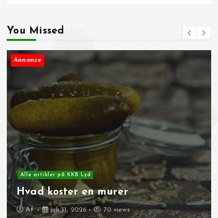
You Missed
Annonce
Alle artikler på KKB Lyd
Glem krak: Fremtidens kort og
vejvisning på mobilen
Af
juni 10, 2026
250 views