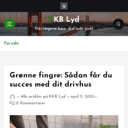
G
å
t
KKB Lyd
i
Når tingene bare skal lyde godt
l
i
n
Forside
d
h
o
l
Grønne fingre: Sådan får du
d
succes med dit drivhus
Alle artikler på KKB Lyd
april 11, 2023
0 Kommentarer