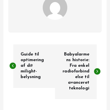
I
Guide til
Babyalarme
n
optimering
ns historie:
af dit
Fra enkel
milight-
radioforbind
d
belysning
else til
avanceret
l
teknologi
æ