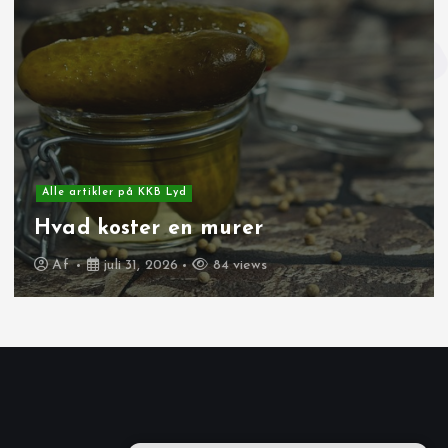
Alle artikler på KKB Lyd
Glem krak: Fremtidens kort og
vejvisning på mobilen
Af
juni 10, 2026
266 views