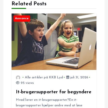
g
Related Posts
s
Annonce
n
a
v
i
g
Alle artikler på KKB Lyd
juli 31, 2026
a
95 views
It-brugersupporter for begyndere
t
Hvad laver en it-brugersupporter?En it-
i
brugersupporter hjælper andre med at løse