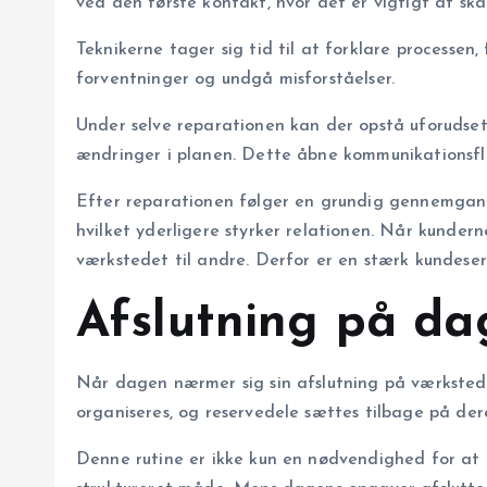
ved den første kontakt, hvor det er vigtigt at s
Teknikerne tager sig tid til at forklare processe
forventninger og undgå misforståelser.
Under selve reparationen kan der opstå uforudset
ændringer i planen. Dette åbne kommunikationsflow 
Efter reparationen følger en grundig gennemgang
hvilket yderligere styrker relationen. Når kundern
værkstedet til andre. Derfor er en stærk kundeser
Afslutning på da
Når dagen nærmer sig sin afslutning på værkstede
organiseres, og reservedele sættes tilbage på dere
Denne rutine er ikke kun en nødvendighed for at o