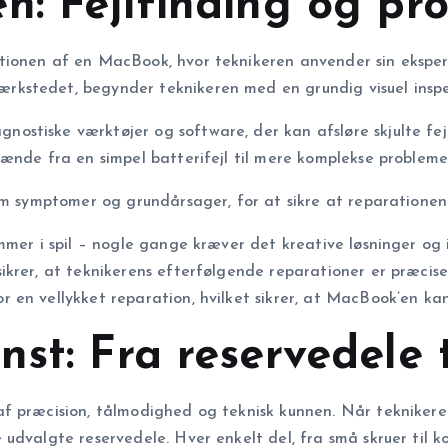
n: Fejlfinding og pr
ionen af en MacBook, hvor teknikeren anvender sin ekspertis
stedet, begynder teknikeren med en grundig visuel inspekti
stiske værktøjer og software, der kan afsløre skjulte fejl
pænde fra en simpel batterifejl til mere komplekse problem
em symptomer og grundårsager, for at sikre at reparationen i
mmer i spil – nogle gange kræver det kreative løsninger og
krer, at teknikerens efterfølgende reparationer er præcise
n vellykket reparation, hvilket sikrer, at MacBook’en kan v
st: Fra reservedele 
af præcision, tålmodighed og teknisk kunnen. Når tekniker
dvalgte reservedele. Hver enkelt del, fra små skruer til kom