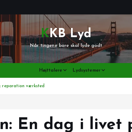
KKB Lyd
Når tingene bare skal lyde godt
er på KKB Lyd
Højttalere
Lydsystemer
k reparation værksted
n: En dag i livet