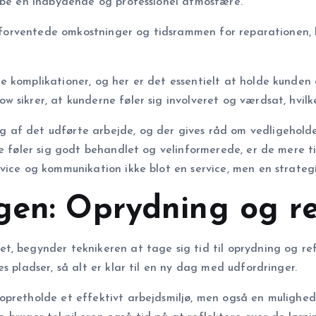
kabe en indbydende og professionel atmosfære.
n, forventede omkostninger og tidsrammen for reparationen, 
e komplikationer, og her er det essentielt at holde kunden
sikrer, at kunderne føler sig involveret og værdsat, hvilket
 af det udførte arbejde, og der gives råd om vedligeholde
e føler sig godt behandlet og velinformerede, er de mere ti
vice og kommunikation ikke blot en service, men en strategi
gen: Oprydning og re
t, begynder teknikeren at tage sig tid til oprydning og re
s pladser, så alt er klar til en ny dag med udfordringer.
pretholde et effektivt arbejdsmiljø, men også en mulighed 