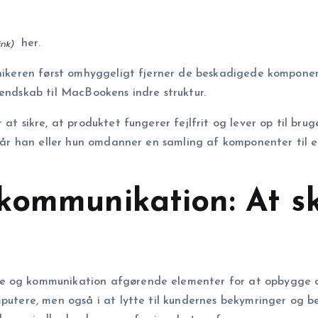
her.
knikeren først omhyggeligt fjerner de beskadigede komponent
kendskab til MacBookens indre struktur.
at sikre, at produktet fungerer fejlfrit og lever op til bru
 når han eller hun omdanner en samling af komponenter til et
kommunikation: At s
ce og kommunikation afgørende elementer for at opbygge o
mputere, men også i at lytte til kundernes bekymringer og b