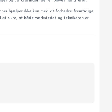
nger og udfordringer, der er blevet håndteret.
ioner hjælper ikke kun med at forbedre fremtidige
il at sikre, at både værkstedet og teknikeren er