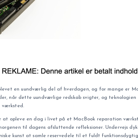
 blevet en uundværlig del af hverdagen, og for mange er M
er, når dette uundværlige redskab svigter, og teknologien 
 værksted.
or at opleve en dag i livet på et MacBook reparation værkst
rgenen til dagens afsluttende refleksioner. Undervejs dykke
niske kunst at samle reservedele til et fuldt funktionsdygtig