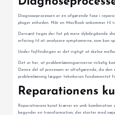
Diagnoseprocesse
Diagnoseprocessen er en afgørende fase i reparat
plager enheden. Når en MacBook ankommer til værk
Dernæst tages der fat på mere dybdegående diagno
erfaring til at analysere symptomerne, som kan s
Under fejlfindingen er det vigtigt at skelne mell
Det er her, at problemløsningsevnerne virkelig ko
Denne del af processen er altafgørende, da den si
problemløsning lægger teknikeren fundamentet for e
Reparationens kun
Reparationens kunst kræver en unik kombination 
begynder en transformation, der starter med nøje u