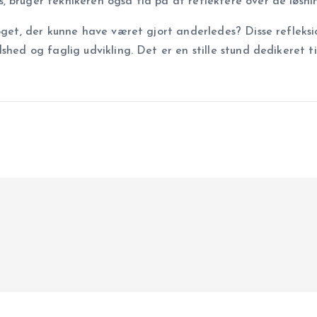
 bruger teknikeren også tid på at reflektere over de løsni
noget, der kunne have været gjort anderledes? Disse refleks
shed og faglig udvikling. Det er en stille stund dedikeret t