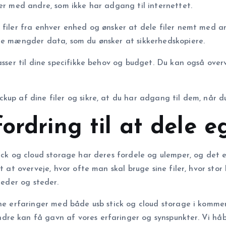
ler med andre, som ikke har adgang til internettet.
e filer fra enhver enhed og ønsker at dele filer nemt med a
ore mængder data, som du ønsker at sikkerhedskopiere.
asser til dine specifikke behov og budget. Du kan også overv
kup af dine filer og sikre, at du har adgang til dem, når d
ordring til at dele e
ick og cloud storage har deres fordele og ulemper, og det e
t at overveje, hvor ofte man skal bruge sine filer, hvor sto
heder og steder.
egne erfaringer med både usb stick og cloud storage i kom
re kan få gavn af vores erfaringer og synspunkter. Vi håb