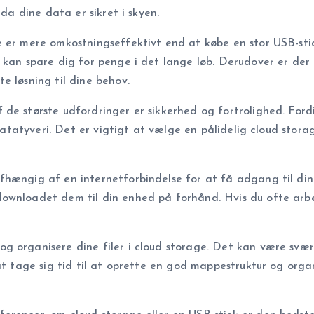
 da dine data er sikret i skyen.
 er mere omkostningseffektivt end at købe en stor USB-stick
 kan spare dig for penge i det lange løb. Derudover er der
e løsning til dine behov.
de største udfordringer er sikkerhed og fortrolighed. Fordi
r datatyveri. Det er vigtigt at vælge en pålidelig cloud stor
hængig af en internetforbindelse for at få adgang til dine
ownloadet dem til din enhed på forhånd. Hvis du ofte arbe
 organisere dine filer i cloud storage. Det kan være svært 
at tage sig tid til at oprette en god mappestruktur og organ