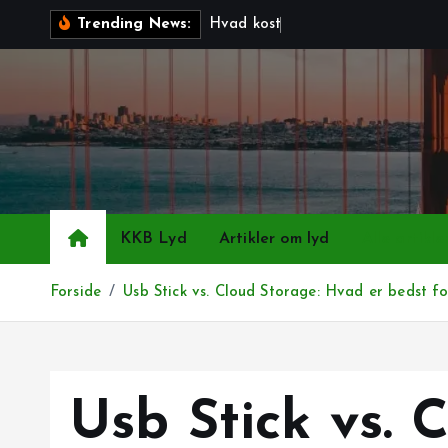
G
H
v
a
d
k
o
s
t
e
r
e
n
m
u
r
Trending News:
å
t
i
l
i
n
d
h
KKB Lyd
Artikler om lyd
Alle artikl
o
l
Forside
Usb Stick vs. Cloud Storage: Hvad er bedst fo
d
Usb Stick vs. 