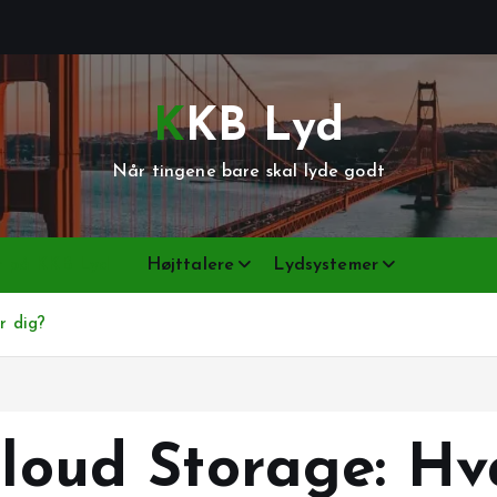
KKB Lyd
Når tingene bare skal lyde godt
er på KKB Lyd
Højttalere
Lydsystemer
r dig?
Cloud Storage: Hv