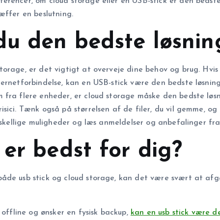
rencer, om cloud storage eller en USB-stick er den bedste 
æffer en beslutning.
u den bedste løsnin
orage, er det vigtigt at overveje dine behov og brug. Hvis 
ernetforbindelse, kan en USB-stick være den bedste løsning
 fra flere enheder, er cloud storage måske den bedste løsn
sici. Tænk også på størrelsen af de filer, du vil gemme, o
rskellige muligheder og læs anmeldelser og anbefalinger fra
er bedst for dig?
åde usb stick og cloud storage, kan det være svært at afg
 offline og ønsker en fysisk backup,
kan en usb stick være d