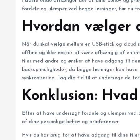
I sidste ende afhænger det af dine behov og præfe
fordele og ulemper ved begge løsninger, før du tr
Hvordan vælger d
Når du skal vælge mellem en USB-stick og cloud st
offline og ikke ønsker at være afhængig af en int
filer med andre og ønsker at have adgang til dem
backup muligheder, da begge løsninger kan have ri
synkronisering. Tag dig tid til at undersøge de fo
Konklusion: Hvad 
Efter at have undersøgt fordele og ulemper ved b
af dine personlige behov og præferencer.
Hvis du har brug for at have adgang til dine filer